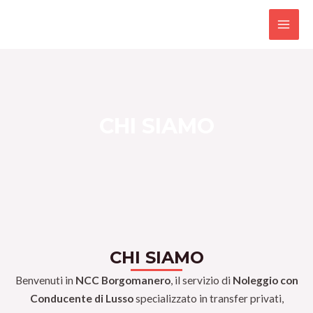
Skip
MAI
to
MEN
content
CHI SIAMO
CHI SIAMO
Benvenuti in
NCC Borgomanero
, il servizio di
Noleggio con
Conducente di Lusso
specializzato in transfer privati,